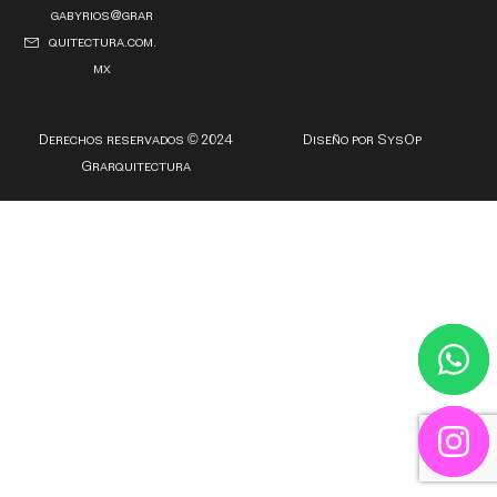
gabyrios@grar
quitectura.com.
mx
Derechos reservados © 2024
Diseño por SysOp
Grarquitectura