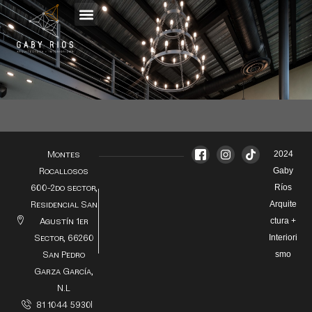
Montes
2024
Rocallosos
Gaby
600-2do sector,
Ríos
Residencial San
Arquite
Agustín 1er
ctura +
Sector, 66260
Interiori
San Pedro
smo
Garza García,
N.L
81 1044 5930